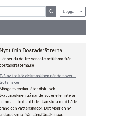
Logga in
Nytt från Bostadsrätterna
Här ser du de tre senaste artiklarna från
bostadsratterna.se
Två av tre kör diskmaskinen när de sover –
trots risker
Många svenskar låter disk- och
tvättmaskinen gå när de sover eller inte är
hemma – trots att det kan sluta med både
brand och vattenskador. Det visar en ny
undersökning från Länsförsäkringar.