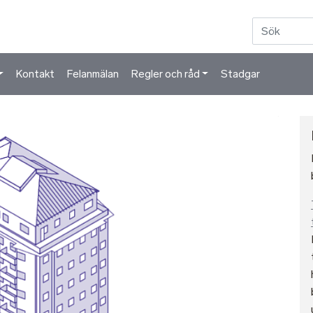
Hoppa till huvudinnehåll
Kontakt
Felanmälan
Regler och råd
Stadgar