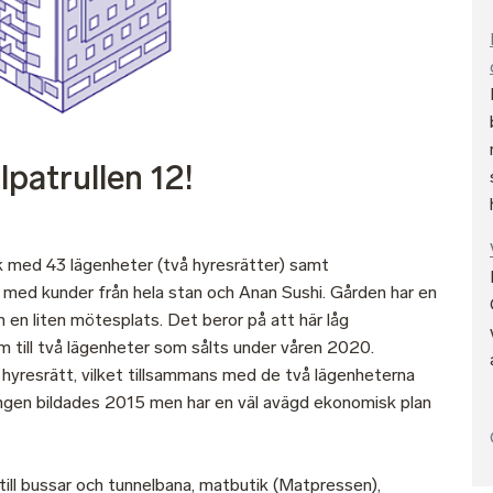
lpatrullen 12!
rk med 43 lägenheter (två hyresrätter) samt
t med kunder från hela stan och Anan Sushi. Gården har en
m en liten mötesplats. Det beror på att här låg
m till två lägenheter som sålts under våren 2020.
hyresrätt, vilket tillsammans med de två lägenheterna
ingen bildades 2015 men har en väl avägd ekonomisk plan
 till bussar och tunnelbana, matbutik (Matpressen),