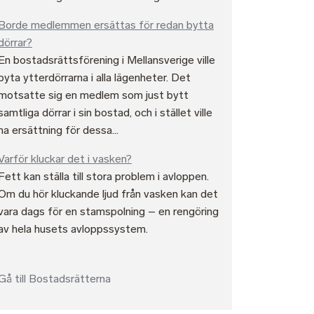
Borde medlemmen ersättas för redan bytta
dörrar?
En bostadsrättsförening i Mellansverige ville
byta ytterdörrarna i alla lägenheter. Det
motsatte sig en medlem som just bytt
samtliga dörrar i sin bostad, och i stället ville
ha ersättning för dessa...
Varför kluckar det i vasken?
Fett kan ställa till stora problem i avloppen.
Om du hör kluckande ljud från vasken kan det
vara dags för en stamspolning – en rengöring
av hela husets avloppssystem.
Gå till Bostadsrätterna